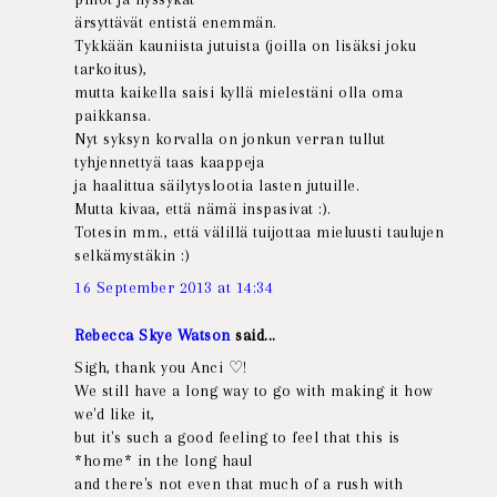
ärsyttävät entistä enemmän.
Tykkään kauniista jutuista (joilla on lisäksi joku
tarkoitus),
mutta kaikella saisi kyllä mielestäni olla oma
paikkansa.
Nyt syksyn korvalla on jonkun verran tullut
tyhjennettyä taas kaappeja
ja haalittua säilytyslootia lasten jutuille.
Mutta kivaa, että nämä inspasivat :).
Totesin mm., että välillä tuijottaa mieluusti taulujen
selkämystäkin :)
16 September 2013 at 14:34
Rebecca Skye Watson
said...
Sigh, thank you Anci ♡!
We still have a long way to go with making it how
we'd like it,
but it's such a good feeling to feel that this is
*home* in the long haul
and there's not even that much of a rush with