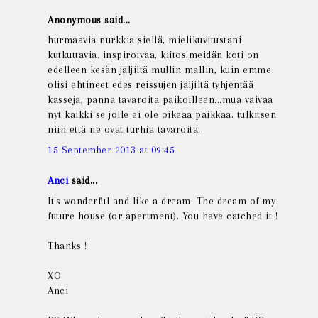
Anonymous said...
hurmaavia nurkkia siellä, mielikuvitustani
kutkuttavia. inspiroivaa, kiitos!meidän koti on
edelleen kesän jäljiltä mullin mallin, kuin emme
olisi ehtineet edes reissujen jäljiltä tyhjentää
kasseja, panna tavaroita paikoilleen...mua vaivaa
nyt kaikki se jolle ei ole oikeaa paikkaa. tulkitsen
niin että ne ovat turhia tavaroita.
15 September 2013 at 09:45
Anci
said...
It's wonderful and like a dream. The dream of my
future house (or apertment). You have catched it !
Thanks !
XO
Anci