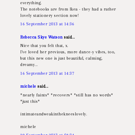
everything.
The notebooks are from Ikea - they had a rather
lovely stationery section now!
16 September 2013 at 14:36
Rebecca Skye Watson
said...
Nice that you felt that, x.
I've loved her previous, more dance-y vibes, too,
but this new one is just beautiful, calming,
dreamy...
16 September 2013 at 14:37
michele
said...
*nearly faints* *recovers* *still has no words*
*just this*
intimateandweakinthekneeslovely.
michele