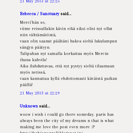
21 May 2013 at 22:25
Rebecca / Sanctuary
said...
Merci'hän se,
viime reissullakin kävin eikä siksi olisi nyt ollut
niin välttämätöntä,
vaan olin saanut päähäni hakea sieltä lukulampun
sängyn päätyyn.
Tulipahan nyt samalla korkattua myös Mercin
ihana kahvila!
Aika ilahduttavaa, että nyt pystyy sieltä tilaamaan
myös netissä,
vaan kannattaa kyllä ehdottomasti käväistä paikan
päällä!
21 May 2013 at 22:29
Unknown
said...
woow i wish i could go there someday. paris has
always been the city of my dreams n that is what
making me love the post even more :P